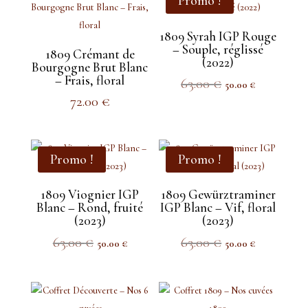
Promo !
1809 Syrah IGP Rouge
– Souple, réglissé
1809 Crémant de
(2022)
Bourgogne Brut Blanc
– Frais, floral
Le
Le
63.00
€
50.00
€
prix
prix
72.00
€
initial
actuel
était :
est :
63.00 €.
50.00 €.
Promo !
Promo !
1809 Viognier IGP
1809 Gewürztraminer
Blanc – Rond, fruité
IGP Blanc – Vif, floral
(2023)
(2023)
Le
Le
Le
Le
63.00
€
63.00
€
50.00
€
50.00
€
prix
prix
prix
prix
initial
actuel
initial
actuel
était :
est :
était :
est :