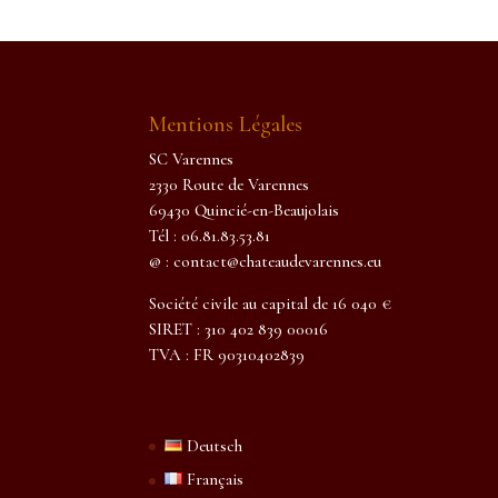
Mentions Légales
SC Varennes
2330 Route de Varennes
69430 Quincié-en-Beaujolais
Tél : 06.81.83.53.81
@ : contact@chateaudevarennes.eu
Société civile au capital de 16 040 €
SIRET : 310 402 839 00016
TVA : FR 90310402839
Deutsch
Français