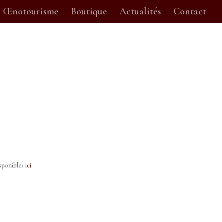
Œnotourisme
Boutique
Actualités
Contact
isponibles
ici
.